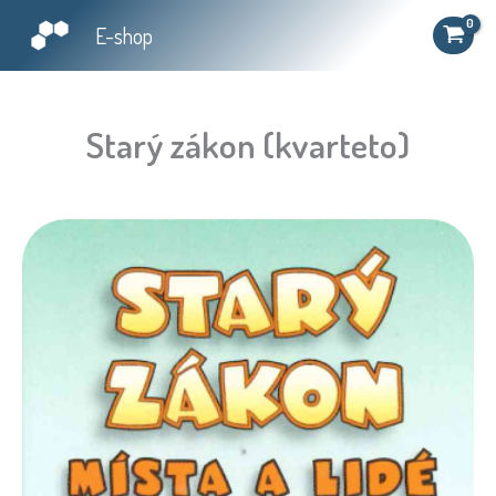
Přeskočit
množství
E-shop
na
obsah
Starý zákon (kvarteto)