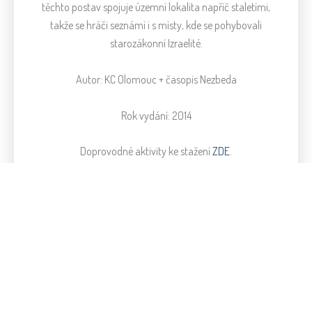
těchto postav spojuje územní lokalita napříč staletími,
takže se hráči seznámí i s místy, kde se pohybovali
starozákonní Izraelité.
Autor: KC Olomouc + časopis Nezbeda
Rok vydání: 2014
Doprovodné aktivity ke stažení
ZDE
.