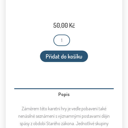
50,00
Kč
Starý
zákon
(kvarteto)
množství
Přidat do košíku
Popis
Záměrem této karetní hry je vedle pobavení také
nenásilné seznámení s významnými postavami dějin
spásy z období Starého zákona. Jednotlivé skupiny